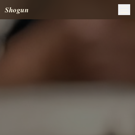
Shogun
ACASĂ
MENIU
DESPRE
GALERIE
CONTACT