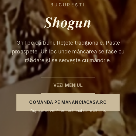
BUCUREȘTI
Shogun
Grill pe cărbuni. Rețete tradiționale. Paste
proaspete. Un loc unde mâncarea se face cu
răbdare și se servește cu mândrie.
VEZI MENIUL
COMANDA PE MANANCIACASA.RO
Dupa click vei fi redirectionat catre alt site.